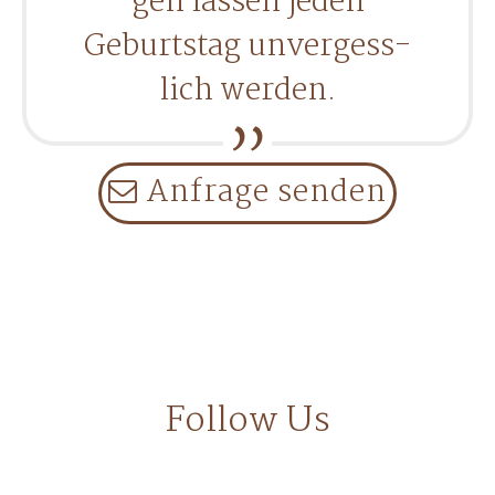
gen las­sen jeden
Geburts­tag unver­gess­
lich wer­den.
Anfra­ge sen­den
Follow Us