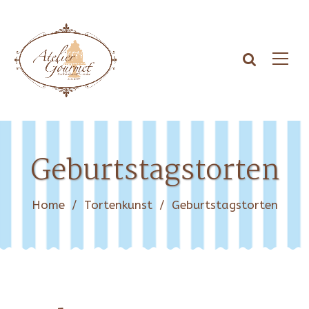
Geburtstagstorten
Home
/
Tortenkunst
/
Geburtstagstorten