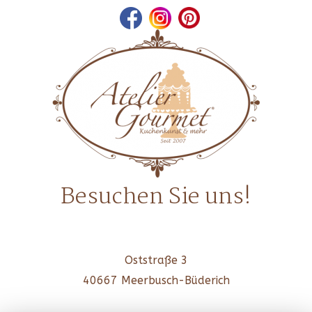
Besuchen Sie uns!
Ost­stra­ße 3
40667 Meer­busch-Büde­rich