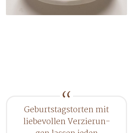
Geburts­tags­tor­ten mit
lie­be­vol­len Ver­zie­run­